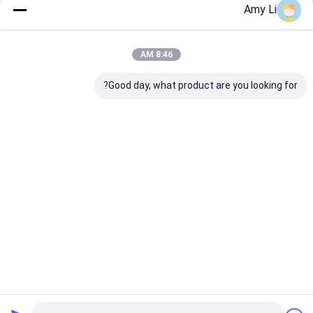
Amy Li
اترك رسالة
سوف نقوم بالرد بسرعة
8:46 AM
Good day, what product are you looking for?
استمر
منزل
حول نا
اتصل بنا
Desktop Site
خريطة الموقع
Privacy Policy
جودة
البطانات محول الطاقة
مصنع الصين.Copyright © 2026 Hebei
Yachen Electric Co., Ltd. All Rights Reserved.