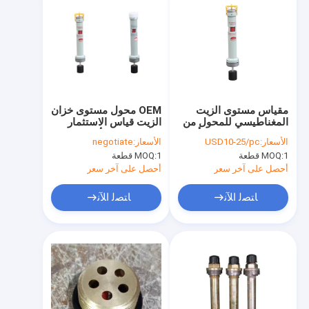
مقياس مستوى الزيت
OEM محول مستوى خزان
المغناطيسي للمحول من
الزيت قياس الاستثمار
الفولاذ المقاوم للصدأ مع
صب سبائك الألومنيوم
الأسعار:
USD10-25/pc
الأسعار:
negotiate
خزان التمدد
1 قطعة
MOQ:
1 قطعة
MOQ:
أحصل على آخر سعر
أحصل على آخر سعر
ﺎﺘﺼﻟ ﺍﻶﻧ
ﺎﺘﺼﻟ ﺍﻶﻧ
منزل، بيت
منتجات
معلومات عنا