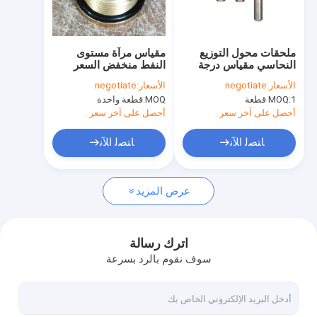
جولة في المعمل
مراقبة الجودة
ملحقات محول التوزيع
مقياس مرآة مستوى
النحاسي مقياس درجة
النفط منخفض السعر
اتصل بنا
حرارة المحولات اليدوية
لمكونات المحول
الأسعار:
negotiate
الأسعار:
negotiate
المغمورة بالزيت
1 قطعة
MOQ:
MOQ:
قطعة واحدة
أخبار
أحصل على آخر سعر
أحصل على آخر سعر
حالات
ﺎﺘﺼﻟ ﺍﻶﻧ
ﺎﺘﺼﻟ ﺍﻶﻧ
عرض المزيد
البطانات محول الطاقة
غلاف البورسلين للمحول
اترك رسالة
سوف نقوم بالرد بسرعة
تنفس يُجفّف نفسه
محولات HV