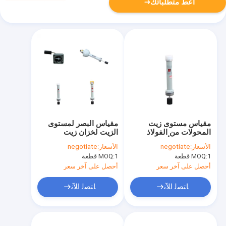
أعط متطلباتك
مقياس مستوى زيت
مقياس البصر لمستوى
المحولات من الفولاذ
الزيت لخزان زيت
المقاوم للصدأ / مؤشر
المحولات حسب الطلب
الأسعار:
negotiate
الأسعار:
negotiate
عدسة واضحة
اللون Fpr محول
1 قطعة
MOQ:
1 قطعة
MOQ:
أحصل على آخر سعر
أحصل على آخر سعر
ﺎﺘﺼﻟ ﺍﻶﻧ
ﺎﺘﺼﻟ ﺍﻶﻧ