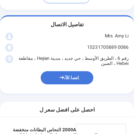
تفاصيل الاتصال
Mrs. Amy Li
0086 15231705889
رقم 6 ، الطريق الأوسط ، حي جديد ، مدينة Hejian ، مقاطعة
Hebei ، الصين
ﺎﺘﺼﻟ ﺍﻶﻧ
احصل على افضل سعر ل
2000A النحاس البطانات منخفضة