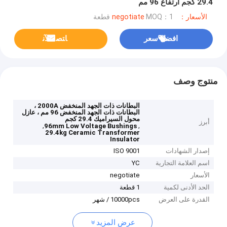
29.4 كجم ارتفاع 96 مم
الأسعار：negotiate
MOQ：1 قطعة
افضل سعر
ﺎﺘﺼﻟ ﺍﻶﻧ
منتوج وصف
البطانات ذات الجهد المنخفض 2000A ،
البطانات ذات الجهد المنخفض 96 مم ، عازل
محول السيراميك 29.4 كجم
أبرز
,
,
96mm Low Voltage Bushings
29.4kg Ceramic Transformer
Insulator
إصدار الشهادات
ISO 9001
اسم العلامة التجارية
YC
الأسعار
negotiate
الحد الأدنى لكمية
1 قطعة
القدرة على العرض
10000pcs / شهر
عرض المزيد