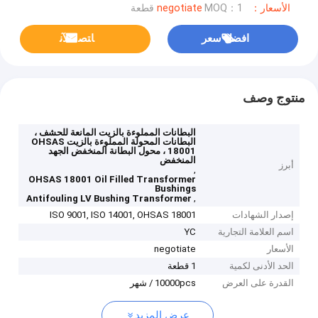
الأسعار：negotiate
MOQ：1 قطعة
افضل سعر
ﺎﺘﺼﻟ ﺍﻶﻧ
منتوج وصف
البطانات المملوءة بالزيت المانعة للحشف ،
البطانات المحولة المملوءة بالزيت OHSAS
18001 ، محول البطانة المنخفض الجهد
المنخفض
أبرز
,
OHSAS 18001 Oil Filled Transformer
Bushings
,
Antifouling LV Bushing Transformer
إصدار الشهادات
ISO 9001, ISO 14001, OHSAS 18001
اسم العلامة التجارية
YC
الأسعار
negotiate
الحد الأدنى لكمية
1 قطعة
القدرة على العرض
10000pcs / شهر
عرض المزيد