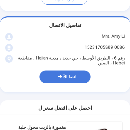
تفاصيل الاتصال
Mrs. Amy Li
0086 15231705889
رقم 6 ، الطريق الأوسط ، حي جديد ، مدينة Hejian ، مقاطعة
Hebei ، الصين
ﺎﺘﺼﻟ ﺍﻶﻧ
احصل على افضل سعر ل
مغمورة بالزيت محول جلبة