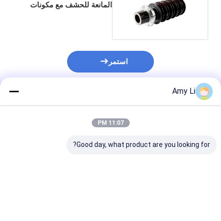
المانعة للحشف مع مكونات
النحاس
استمر
Amy Li
المنتجات الموصى بها
11:07 PM
Good day, what product are you looking for?
غطاء محول عالي الجودة
أنسي غطاء المحولات
مع شاشة
لغطاء المحولات المملوءة
القياسية المحول
بالزيت
المحولات المملو