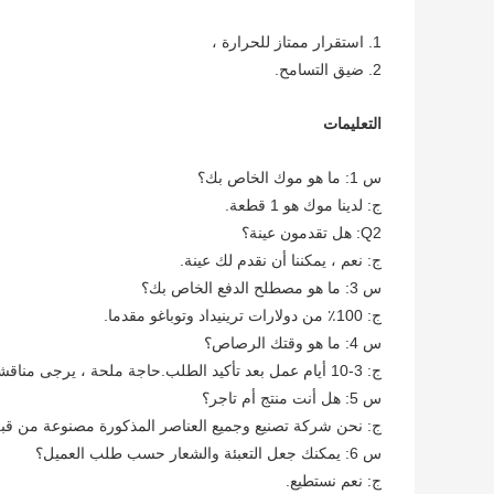
1.
استقرار ممتاز للحرارة ،
2. ضيق التسامح.
التعليمات
س 1: ما هو موك الخاص بك؟
ج: لدينا موك هو 1 قطعة.
Q2: هل تقدمون عينة؟
ج: نعم ، يمكننا أن نقدم لك عينة.
س 3: ما هو مصطلح الدفع الخاص بك؟
ج: 100٪ من دولارات ترينيداد وتوباغو مقدما.
س 4: ما هو وقتك الرصاص؟
ج: 3-10 أيام عمل بعد تأكيد الطلب.حاجة ملحة ، يرجى مناقشتها معنا لإيجاد مخرج!
س 5: هل أنت منتج أم تاجر؟
ج: نحن شركة تصنيع وجميع العناصر المذكورة مصنوعة من قبل 
س 6: يمكنك جعل التعبئة والشعار حسب طلب العميل؟
ج: نعم نستطيع.