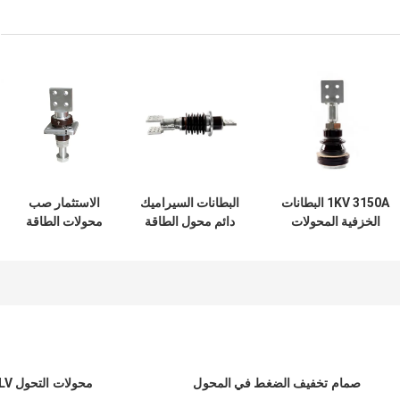
1KV 3150A البطانات
البطانات السيراميك
الاستثمار صب
الخزفية المحولات
دائم محول الطاقة
محولات الطاقة
الطاقة عازل مع
عازل 4000-5000A
البطانات BFP-1KV /
المحطة
الكهربائية
1000-2500A
صمام تخفيف الضغط في المحول
محولات التحول LV