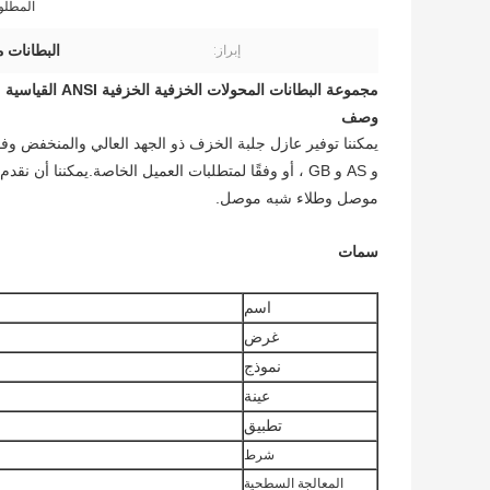
المطلو
البطانات م
إبراز:
مجموعة البطانات المحولات الخزفية الخزفية ANSI القياسية
وصف
و AS و GB ، أو وفقًا لمتطلبات العميل الخاصة.يمكننا أ
موصل وطلاء شبه موصل.
سمات
اسم
غرض
نموذج
عينة
تطبيق
شرط
المعالجة السطحية