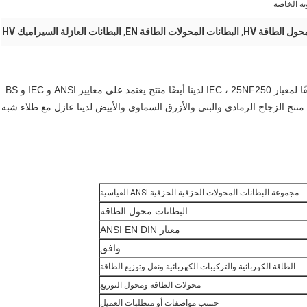
بة الخاصة
حول الطاقة HV
البطانات المحولات الطاقة EN
البطانات العازلة السيراميك HV
,
,
يمكننا توفير عازل جلبة الخزف ذو الجهد العالي والمنخفض وفقًا لمعيار IEC ، 25NF250.لدينا أيضًا منتج يعتمد على معايير ANSI و IEC و BS
ن نقدم منتج الزجاج الرمادي والبني والأزرق السماوي والأبيض.لدينا عازل مع طلاء شبه
مجموعة البطانات المحولات الخزفية الخزفية ANSI القياسية
البطانات محول الطاقة
معيار ANSI EN DIN
وافق
الطاقة الكهربائية والتركيبات الكهربائية ونقل وتوزيع الطاقة
محولات الطاقة ومحول التوزيع
حسب مواصفات أو متطلبات العميل