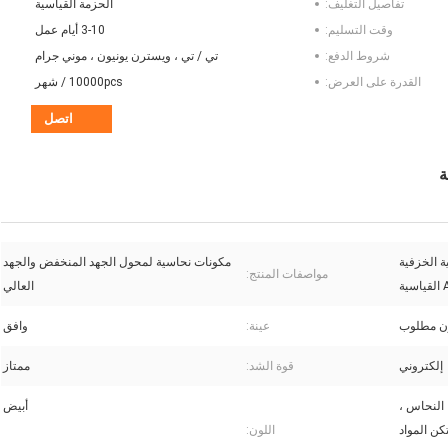
تفاصيل التغليف:
الحزمة القياسية
وقت التسليم:
3-10 أيام عمل
شروط الدفع:
تي / تي ، ويسترن يونيون ، موني جرام
القدرة على العرض:
10000pcs / شهر
اتصل
ة الخزفية
مكونات نحاسية لمحول الجهد المنخفض والجهد
مواصفات المنتج:
ية
العالي
ون مطلوب
عينة:
وافق
إلكتروني
قوة الشد:
ممتاز
 النحاس ،
أبيض
تكن المواد
اللون: