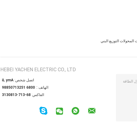
 المحولات التوزيع البني
HEBEI YACHEN ELECTRIC CO., LTD
اتصل شخص:
Amy Li
الهاتف ::
0086 15231705889
الفاكس:
86-317-3180313