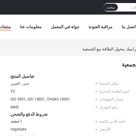
يبحث
اتصل بنا
مراقبة الجودة
جولة في المعمل
معلومات عنا
منتجات
تفاصيل المنتج:
مكان المنشأ:
خبي ، الصين
اسم العلامة التجارية:
YC
إصدار الشهادات:
ISO 9001, ISO 14001, OHSAS 18001
رقم الموديل:
ANSI
شروط الدفع والشحن:
الحد الأدنى لكمية:
1 قطعة
الأسعار:
negotiate