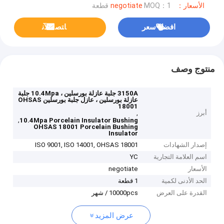
الأسعار：negotiate
MOQ：1 قطعة
افضل سعر
ﺎﺘﺼﻟ ﺍﻶﻧ
منتوج وصف
3150A جلبة عازلة بورسلين ، 10.4Mpa جلبة
عازلة بورسلين ، عازل جلبة بورسلين OHSAS
18001
أبرز
,
,
10.4Mpa Porcelain Insulator Bushing
OHSAS 18001 Porcelain Bushing
Insulator
إصدار الشهادات
ISO 9001, ISO 14001, OHSAS 18001
اسم العلامة التجارية
YC
الأسعار
negotiate
الحد الأدنى لكمية
1 قطعة
القدرة على العرض
10000pcs / شهر
عرض المزيد