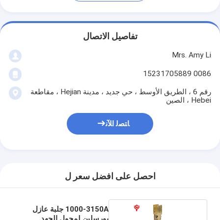
تفاصيل الاتصال
Mrs. Amy Li
0086 15231705889
رقم 6 ، الطريق الأوسط ، حي جديد ، مدينة Hejian ، مقاطعة
Hebei ، الصين
ﺎﺘﺼﻟ ﺍﻶﻧ
احصل على افضل سعر ل
1000-3150A جلبة عازل
بورسلين لمحول الجهد