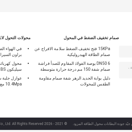
صمام تخفيف الضغط في المحول
محولات التحول LV
15KPa فتح تخفيف الضغط سلامة الافراج عن
صمام الطاقة الهيدروليكية
براون السيرا
DN50 6 بوصة الفولاذ المقاوم للصدأ فراشة
صمام شفة 150 مم درجة حرارة متوسطة
سيليكون 250A BS قياسي
دليل بوابة الحديد الزهر شفة صمام مقاومة
الطقس للمحولات
10.4Mpa مع تركيبات
 جيّد جودة البطانات محول الطاقة المزود.
© 2021 - 2026 Hebei Yachen Electric Co., Ltd. All Rights Reserved.