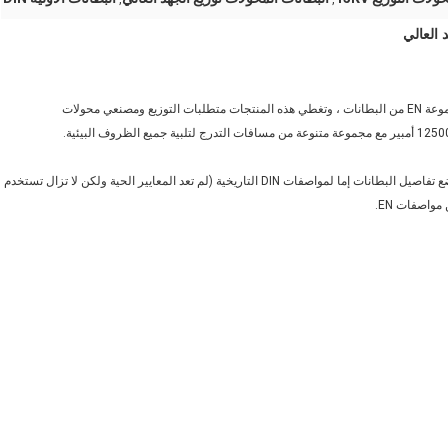
كمنتج قياسي ، يمكننا تقديم البطانات القياسية DIN القياسية وأحدث مجموعة EN من البطانات ، وتغطي هذه المنتجات متطلبات التوزيع ومصنعي محولات
يتم تصنيع جميع البطانات الخارجية واختبارها وفقًا للمعايير الدولية ، وتخضع تفاصيل البطانات إما لمواصفات DIN التاريخية (لم تعد المعايير الحية ولكن لا تزال تستخدم
واصفات EN.